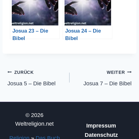
Josua 23 – Die
Josua 24 – Die
Bibel
Bibel
Beitragsnavigation
ZURÜCK
WEITER
Josua 5 – Die Bibel
Josua 7 – Die Bibel
© 2026
Weltreligion.net
Impressum
Datenschutz
Religion
»
Das Buch