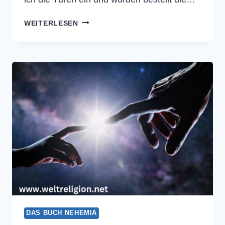
NEHEMIA
WEITERLESEN
7
–
DIE
BIBEL
DAS BUCH NEHEMIA