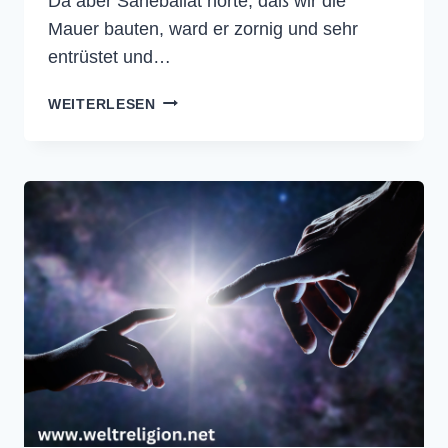
Da aber Saneballat hörte, daß wir die
Mauer bauten, ward er zornig und sehr
entrüstet und…
NEHEMIA
WEITERLESEN
4
–
DIE
BIBEL