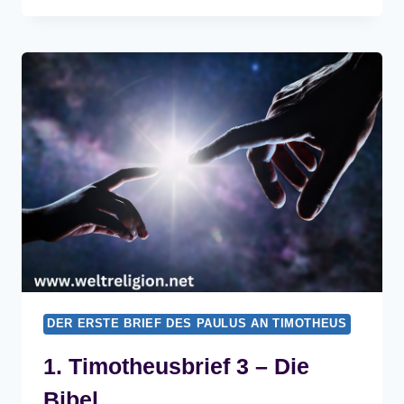
4
–
DIE
BIBEL
DER ERSTE BRIEF DES PAULUS AN TIMOTHEUS
1. Timotheusbrief 3 – Die
Bibel