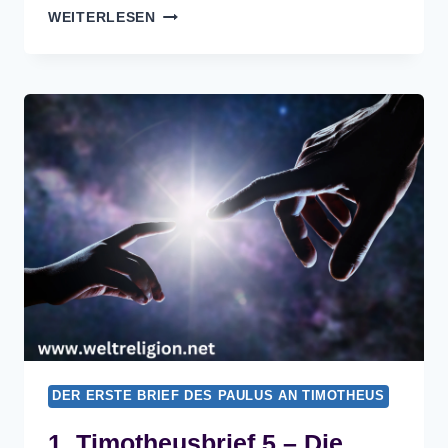
1.
WEITERLESEN
TIMOTHEUSBRIEF
6
–
DIE
BIBEL
DER ERSTE BRIEF DES PAULUS AN TIMOTHEUS
1. Timotheusbrief 5 – Die