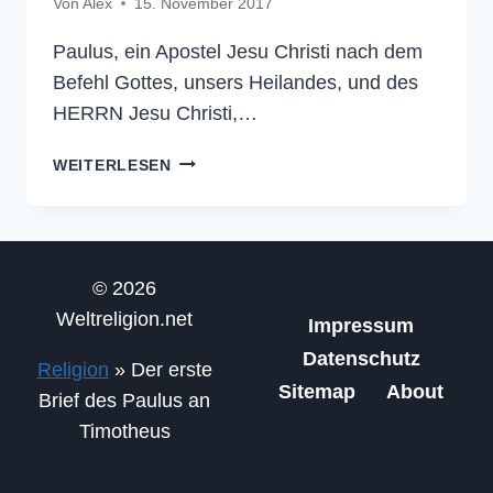
Von
Alex
15. November 2017
Paulus, ein Apostel Jesu Christi nach dem
Befehl Gottes, unsers Heilandes, und des
HERRN Jesu Christi,…
1.
WEITERLESEN
TIMOTHEUSBRIEF
1
–
DIE
© 2026
BIBEL
Weltreligion.net
Impressum
Datenschutz
Religion
»
Der erste
Sitemap
About
Brief des Paulus an
Timotheus