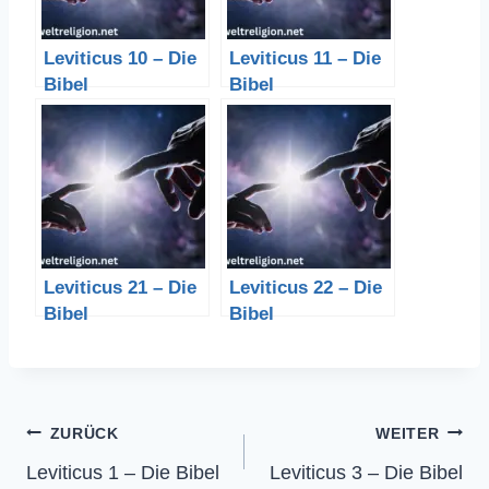
Leviticus 10 – Die
Leviticus 11 – Die
Bibel
Bibel
Leviticus 21 – Die
Leviticus 22 – Die
Bibel
Bibel
Beitragsnavigation
ZURÜCK
WEITER
Leviticus 1 – Die Bibel
Leviticus 3 – Die Bibel