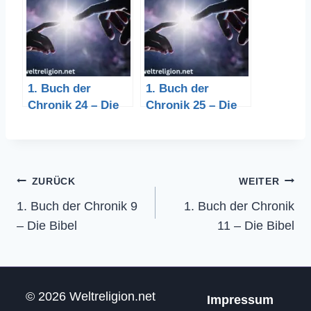
1. Buch der
1. Buch der
Chronik 24 – Die
Chronik 25 – Die
Bibel
Bibel
Beitragsnavigation
ZURÜCK
WEITER
1. Buch der Chronik 9
1. Buch der Chronik
– Die Bibel
11 – Die Bibel
© 2026 Weltreligion.net
Impressum