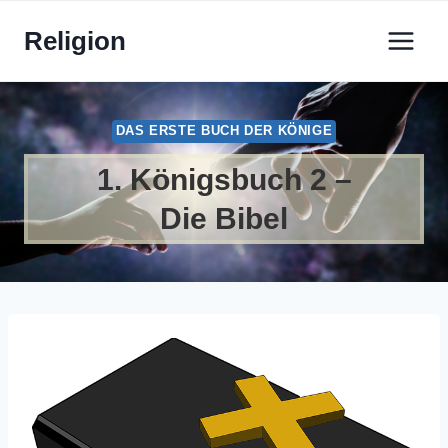
Zum
Religion
Inhalt
springen
DAS ERSTE BUCH DER KÖNIGE
1. Königsbuch 2 –
Die Bibel