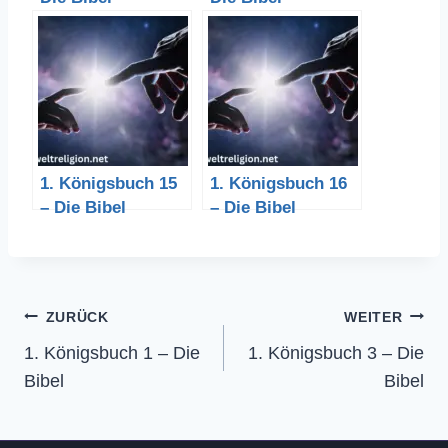
1. Königsbuch 15
1. Königsbuch 16
– Die Bibel
– Die Bibel
Beitragsnavigation
ZURÜCK
WEITER
1. Königsbuch 1 – Die
1. Königsbuch 3 – Die
Bibel
Bibel