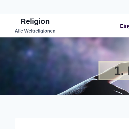
Zum
Inhalt
Religion
springen
Ein
Alle Weltreligionen
1.