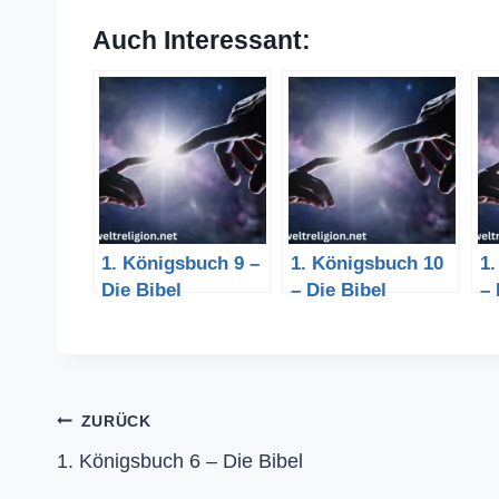
Auch Interessant:
1. Königsbuch 9 –
1. Königsbuch 10
1
Die Bibel
– Die Bibel
– 
Beitragsnavigation
ZURÜCK
1. Königsbuch 6 – Die Bibel