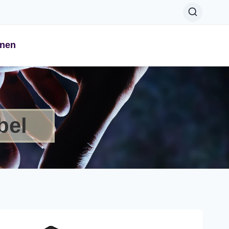
onen
bel