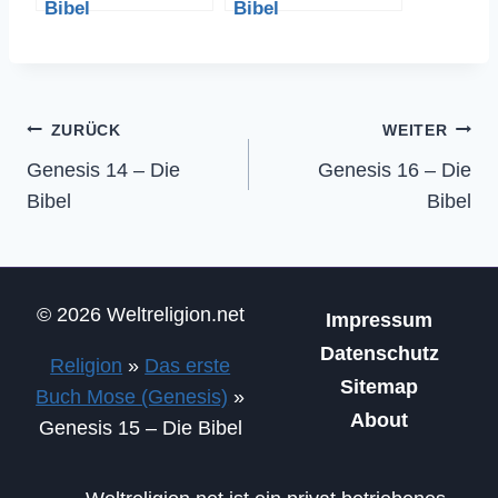
Bibel
Bibel
Beitragsnavigation
ZURÜCK
WEITER
Genesis 14 – Die
Genesis 16 – Die
Bibel
Bibel
© 2026 Weltreligion.net
Impressum
Datenschutz
Religion
»
Das erste
Sitemap
Buch Mose (Genesis)
»
About
Genesis 15 – Die Bibel