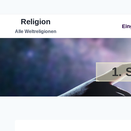
Zum
Inhalt
Religion
springen
Ein
Alle Weltreligionen
1. 