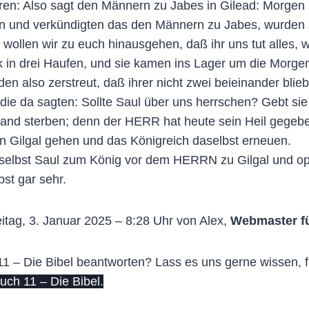
en: Also sagt den Männern zu Jabes in Gilead: Morgen 
n und verkündigten das den Männern zu Jabes, wurden s
llen wir zu euch hinausgehen, daß ihr uns tut alles, wa
k in drei Haufen, und sie kamen ins Lager um die Morge
en also zerstreut, daß ihrer nicht zwei beieinander blie
ie da sagten: Sollte Saul über uns herrschen? Gebt sie 
mand sterben; denn der HERR hat heute sein Heil gegeben
 Gilgal gehen und das Königreich daselbst erneuen.
daselbst Saul zum König vor dem HERRN zu Gilgal und 
bst gar sehr.
itag, 3. Januar 2025 – 8:28 Uhr von Alex,
Webmaster f
 – Die Bibel beantworten? Lass es uns gerne wissen, fa
ch 11 – Die Bibel.