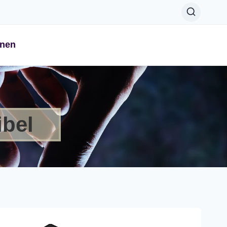
onen
ibel