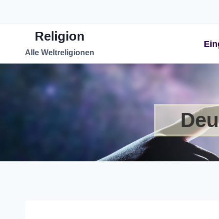
Zum
Inhalt
Religion
springen
Ein
Alle Weltreligionen
Deu