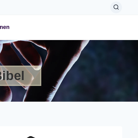
onen
ibel