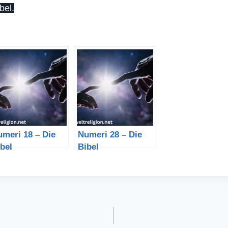
bel.
meri 18 – Die
Numeri 28 – Die
bel
Bibel