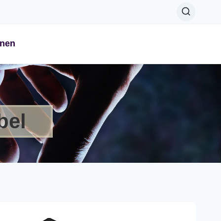
onen
bel