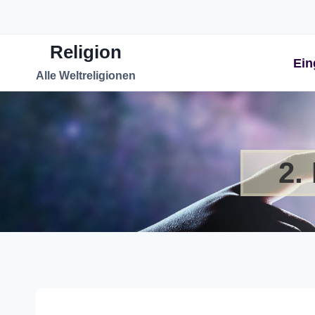
Zum
Inhalt
Religion
springen
Ein
Alle Weltreligionen
2.