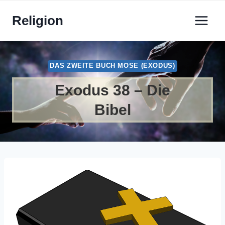
Zum
Religion
Inhalt
springen
DAS ZWEITE BUCH MOSE (EXODUS)
Exodus 38 – Die
Bibel