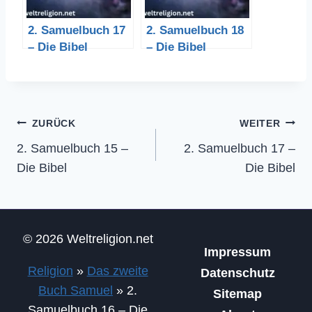
2. Samuelbuch 17
2. Samuelbuch 18
– Die Bibel
– Die Bibel
Beitragsnavigation
ZURÜCK
WEITER
2. Samuelbuch 15 –
2. Samuelbuch 17 –
Die Bibel
Die Bibel
© 2026 Weltreligion.net
Impressum
Religion
»
Das zweite
Datenschutz
Buch Samuel
»
2.
Sitemap
Samuelbuch 16 – Die