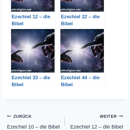
Ezechiel 12 – die
Ezechiel 22 – die
Bibel
Bibel
Ezechiel 33 – die
Ezechiel 44 – die
Bibel
Bibel
Beitragsnavigation
ZURÜCK
WEITER
Ezechiel 10 – die Bibel
Ezechiel 12 – die Bibel