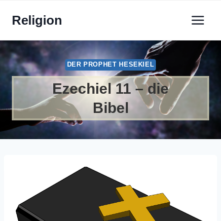
Zum
Religion
Inhalt
springen
DER PROPHET HESEKIEL
Ezechiel 11 – die
Bibel