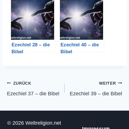
Ezechiel 28 – die
Ezechiel 40 – die
Bibel
Bibel
Beitragsnavigation
ZURÜCK
WEITER
Ezechiel 37 – die Bibel
Ezechiel 39 – die Bibel
© 2026 Weltreligion.net
Impressum