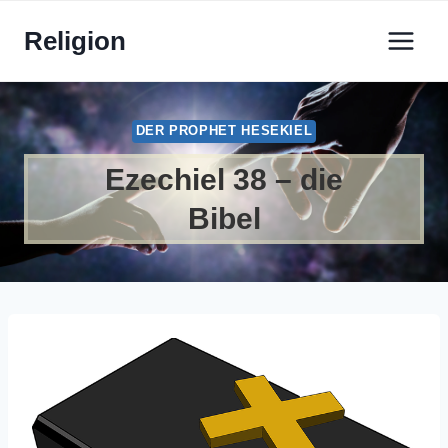
Zum
Religion
Inhalt
springen
DER PROPHET HESEKIEL
Ezechiel 38 – die
Bibel