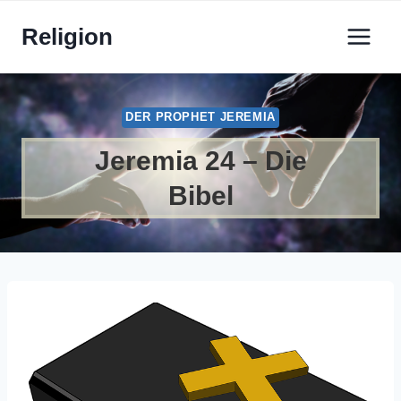
Zum
Religion
Inhalt
springen
DER PROPHET JEREMIA
Jeremia 24 – Die
Bibel