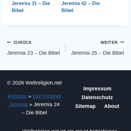
Jeremia 31 – Die
Jeremia 42 – Die
Bibel
Bibel
Beitragsnavigation
ZURÜCK
WEITER
Jeremia 23 – Die Bibel
Jeremia 25 – Die Bibel
© 2026 Weltreligion.net
Impressum
Religion
»
Der Prophet
Datenschutz
Jeremia
»
Jeremia 24
Sitemap
About
– Die Bibel