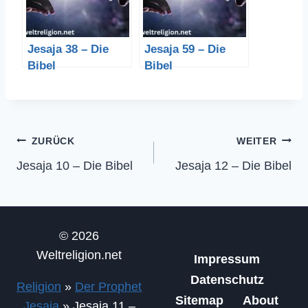
Jesaja 38 – Die
Jesaja 59 – Die
Bibel
Bibel
Beitragsnavigation
ZURÜCK
WEITER
Jesaja 10 – Die Bibel
Jesaja 12 – Die Bibel
© 2026
Weltreligion.net
Impressum
Datenschutz
Religion
»
Der Prophet
Sitemap
About
Jesaja
»
Jesaja 11 –