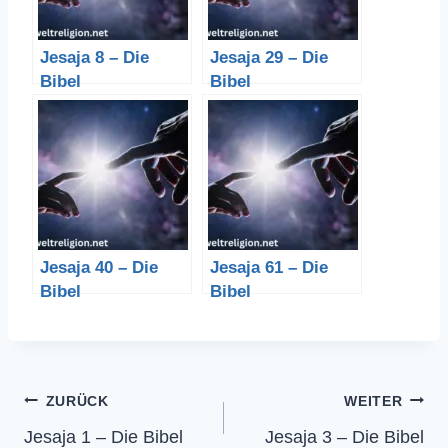
Jesaja 8 – Die
Jesaja 29 – Die
Bibel
Bibel
Jesaja 40 – Die
Jesaja 61 – Die
Bibel
Bibel
Beitragsnavigation
ZURÜCK
WEITER
Jesaja 1 – Die Bibel
Jesaja 3 – Die Bibel