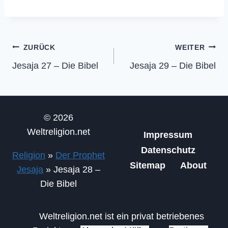
Beitragsnavigation
ZURÜCK
WEITER
Jesaja 27 – Die Bibel
Jesaja 29 – Die Bibel
© 2026
Weltreligion.net
Impressum
Datenschutz
Religion
»
Der Prophet
Sitemap
About
Jesaja
»
Jesaja 28 –
Die Bibel
Weltreligion.net ist ein privat betriebenes