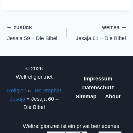
Beitragsnavigation
ZURÜCK
WEITER
Jesaja 59 – Die Bibel
Jesaja 61 – Die Bibel
© 2026
Weltreligion.net
Impressum
Datenschutz
Religion
»
Der Prophet
Sitemap
About
Jesaja
»
Jesaja 60 –
Die Bibel
Weltreligion.net ist ein privat betriebenes