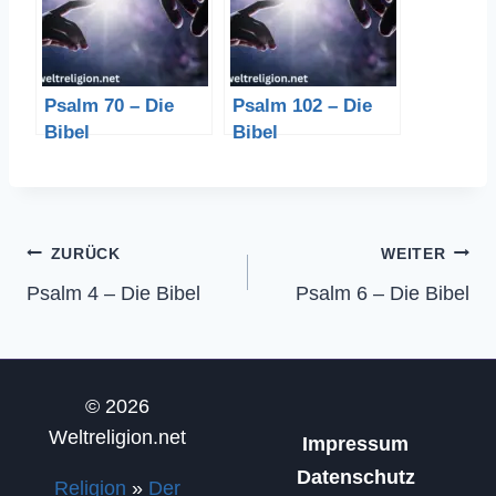
Psalm 70 – Die
Psalm 102 – Die
Bibel
Bibel
Beitragsnavigation
ZURÜCK
WEITER
Psalm 4 – Die Bibel
Psalm 6 – Die Bibel
© 2026
Weltreligion.net
Impressum
Datenschutz
Religion
»
Der