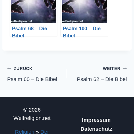
Psalm 68 – Die
Psalm 100 – Die
Bibel
Bibel
Beitragsnavigation
ZURÜCK
WEITER
Psalm 60 – Die Bibel
Psalm 62 – Die Bibel
© 2026
Weltreligion.net
Impressum
Datenschutz
Religion
»
Der