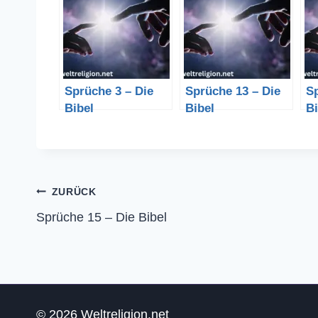
Sprüche 3 – Die
Sprüche 13 – Die
Sp
Bibel
Bibel
Bi
Beitragsnavigation
ZURÜCK
Sprüche 15 – Die Bibel
© 2026 Weltreligion.net