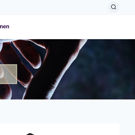
onen
l