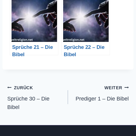
Sprüche 21 – Die
Sprüche 22 – Die
Bibel
Bibel
Beitragsnavigation
ZURÜCK
WEITER
Sprüche 30 – Die
Prediger 1 – Die Bibel
Bibel