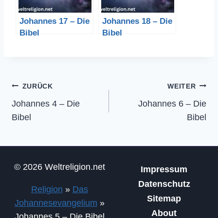
Johannes 17 – Die
Johannes 18 – Die
Bibel
Bibel
Beitragsnavigation
ZURÜCK
WEITER
Johannes 4 – Die
Johannes 6 – Die
Bibel
Bibel
© 2026 Weltreligion.net
Impressum
Datenschutz
Religion
»
Das
Sitemap
Johannesevangelium
»
About
Johannes 5 – Die Bibel