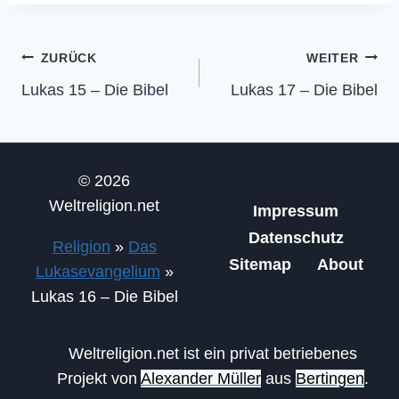
Beitragsnavigation
ZURÜCK
WEITER
Lukas 15 – Die Bibel
Lukas 17 – Die Bibel
© 2026
Weltreligion.net
Impressum
Datenschutz
Religion
»
Das
Sitemap
About
Lukasevangelium
»
Lukas 16 – Die Bibel
Weltreligion.net ist ein privat betriebenes
Projekt von
Alexander Müller
aus
Bertingen
.