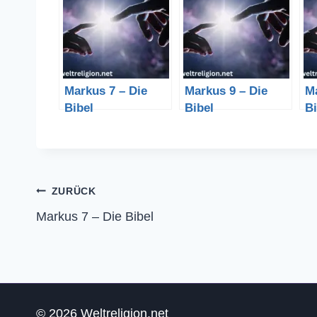
Markus 7 – Die
Markus 9 – Die
Ma
Bibel
Bibel
Bi
Beitragsnavigation
ZURÜCK
Markus 7 – Die Bibel
© 2026 Weltreligion.net