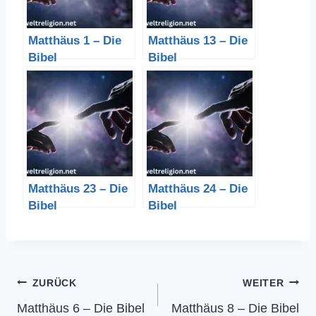
Matthäus 1 – Die
Matthäus 13 – Die
Bibel
Bibel
Matthäus 23 – Die
Matthäus 24 – Die
Bibel
Bibel
Beitragsnavigation
ZURÜCK
WEITER
Matthäus 6 – Die Bibel
Matthäus 8 – Die Bibel