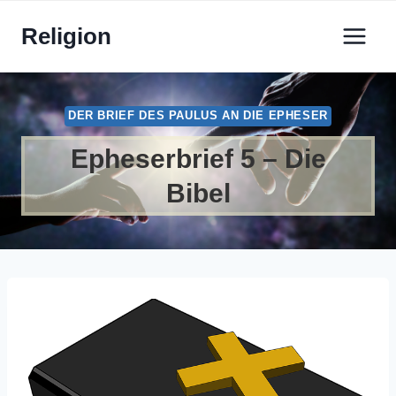
Zum
Religion
Inhalt
springen
DER BRIEF DES PAULUS AN DIE EPHESER
Epheserbrief 5 – Die
Bibel