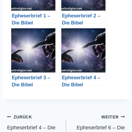
Epheserbrief 1 –
Epheserbrief 2 –
Die Bibel
Die Bibel
Epheserbrief 3 –
Epheserbrief 4 –
Die Bibel
Die Bibel
Beitragsnavigation
ZURÜCK
WEITER
Epheserbrief 4 – Die
Epheserbrief 6 – Die