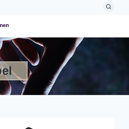
onen
bel