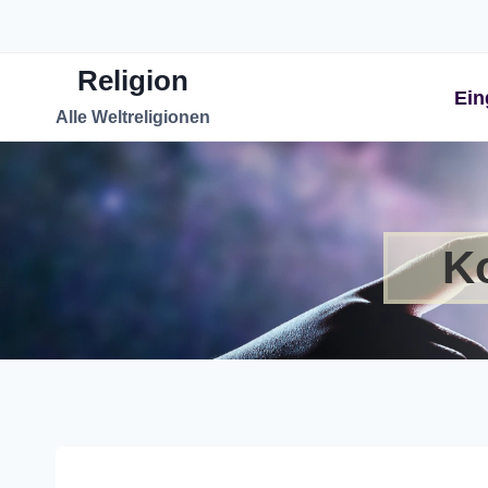
Zum
Inhalt
Religion
springen
Ein
Alle Weltreligionen
Ko