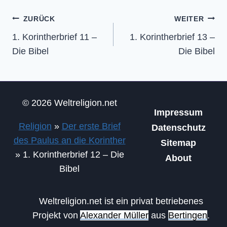
Beitragsnavigation
ZURÜCK
WEITER
1. Korintherbrief 11 –
1. Korintherbrief 13 –
Die Bibel
Die Bibel
© 2026 Weltreligion.net
Impressum
Religion
»
Der erste Brief
Datenschutz
des Paulus an die Korinther
Sitemap
»
1. Korintherbrief 12 – Die
About
Bibel
Weltreligion.net ist ein privat betriebenes
Projekt von
Alexander Müller
aus
Bertingen
.