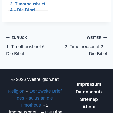
2. Timotheusbrief
4 – Die Bibel
Beitragsnavigation
ZURÜCK
WEITER
1. Timotheusbrief 6 –
2. Timotheusbrief 2 –
Die Bibel
Die Bibel
© 2026 Weltreligion.net
Impressum
Religion
»
Der zweite Brief
Datenschutz
des Paulus an die
Sitemap
Timotheus
»
2.
About
Timotheusbrief 1 – Die Bibel