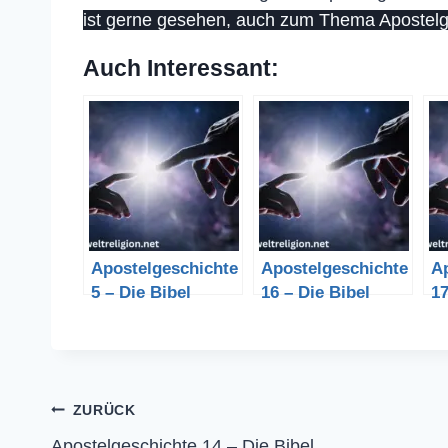
ist gerne gesehen, auch zum Thema Apostelge
Auch Interessant:
Apostelgeschichte
Apostelgeschichte
A
5 – Die Bibel
16 – Die Bibel
17
Beitragsnavigation
ZURÜCK
Apostelgeschichte 14 – Die Bibel