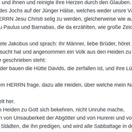
und ihnen und reinigte ihre Herzen durch den Glauben.
 des Jochs auf der Jünger Hälse, welches weder unsre 
RRN Jesu Christi selig zu werden, gleicherweise wie au
u Paulus und Barnabas, die da erzählten, wie große Zei
te Jakobus und sprach: Ihr Männer, liebe Brüder, höret 
mgesucht hat und angenommen ein Volk aus den Heiden z
 geschrieben steht:
r bauen die Hütte Davids, die zerfallen ist, und ihre Lü
em HERRN frage, dazu alle Heiden, über welche mein Na
lt her.
n Heiden zu Gott sich bekehren, nicht Unruhe mache,
en von Unsauberkeit der Abgötter und von Hurerei und vo
Städten, die ihn predigen, und wird alle Sabbattage in 