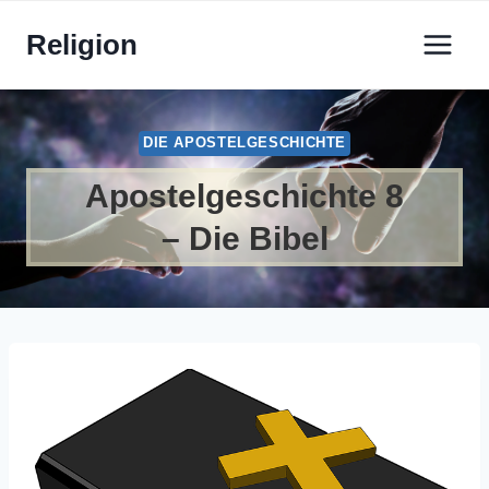
Zum
Religion
Inhalt
springen
DIE APOSTELGESCHICHTE
Apostelgeschichte 8
– Die Bibel