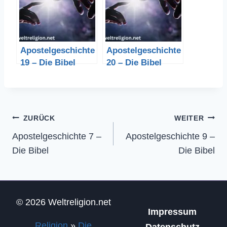
Apostelgeschichte
Apostelgeschichte
19 – Die Bibel
20 – Die Bibel
Beitragsnavigation
ZURÜCK
WEITER
Apostelgeschichte 7 –
Apostelgeschichte 9 –
Die Bibel
Die Bibel
© 2026 Weltreligion.net
Impressum
Religion
»
Die