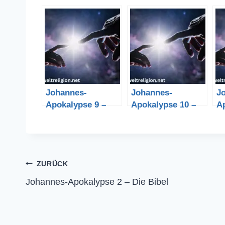
Johannes-
Johannes-
J
Apokalypse 9 –
Apokalypse 10 –
A
Die Bibel
Die Bibel
Di
Beitragsnavigation
ZURÜCK
Johannes-Apokalypse 2 – Die Bibel