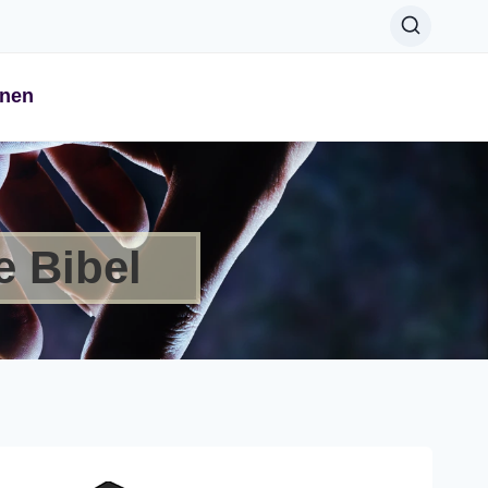
onen
e Bibel