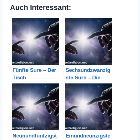
Auch Interessant:
Fünfte Sure – Der
Sechsundzwanzig
Tisch
ste Sure – Die
Dichter
Neunundfünfzigst
Einundneunzigste