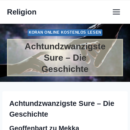
Zum
Religion
Inhalt
springen
KORAN ONLINE KOSTENLOS LESEN
Achtundzwanzigste
Sure – Die
Geschichte
Achtundzwanzigste Sure – Die
Geschichte
Geoffenbart zu Mekka