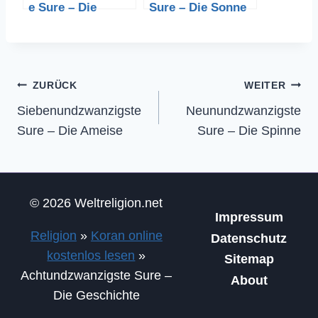
e Sure – Die
Sure – Die Sonne
Auswanderung
Beitragsnavigation
ZURÜCK
WEITER
Siebenundzwanzigste
Neunundzwanzigste
Sure – Die Ameise
Sure – Die Spinne
© 2026 Weltreligion.net
Impressum
Religion
»
Koran online
Datenschutz
kostenlos lesen
»
Sitemap
Achtundzwanzigste Sure –
About
Die Geschichte