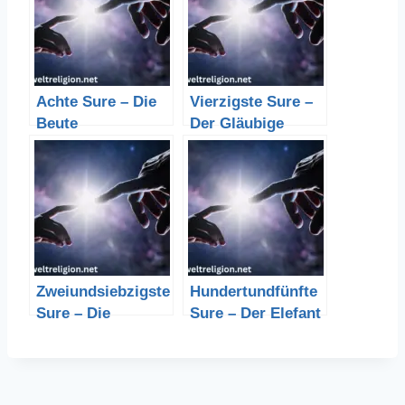
Achte Sure – Die
Vierzigste Sure –
Beute
Der Gläubige
Zweiundsiebzigste
Hundertundfünfte
Sure – Die
Sure – Der Elefant
Dschinn