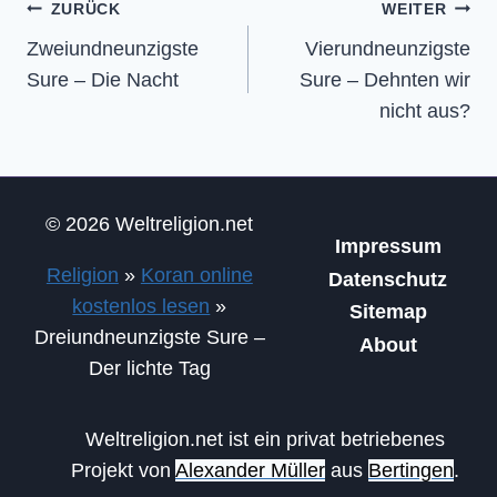
Beitragsnavigation
ZURÜCK
WEITER
Zweiundneunzigste
Vierundneunzigste
Sure – Die Nacht
Sure – Dehnten wir
nicht aus?
© 2026 Weltreligion.net
Impressum
Religion
»
Koran online
Datenschutz
kostenlos lesen
»
Sitemap
Dreiundneunzigste Sure –
About
Der lichte Tag
Weltreligion.net ist ein privat betriebenes
Projekt von
Alexander Müller
aus
Bertingen
.