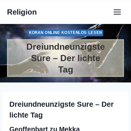
Zum
Religion
Inhalt
springen
KORAN ONLINE KOSTENLOS LESEN
Dreiundneunzigste
Sure – Der lichte
Tag
Dreiundneunzigste Sure – Der
lichte Tag
Geoffenbart zu Mekka