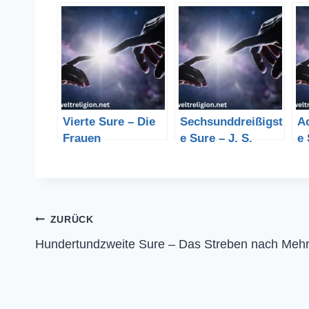
Vierte Sure – Die
Sechsunddreißigst
A
Frauen
e Sure – J. S.
e 
Beitragsnavigation
ZURÜCK
Hundertundzweite Sure – Das Streben nach Meh