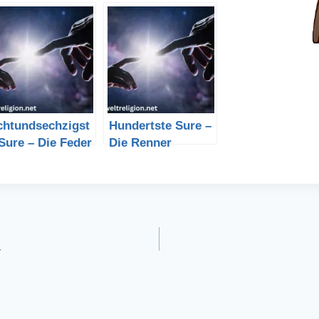
chtundsechzigst
Hundertste Sure –
Sure – Die Feder
Die Renner
r