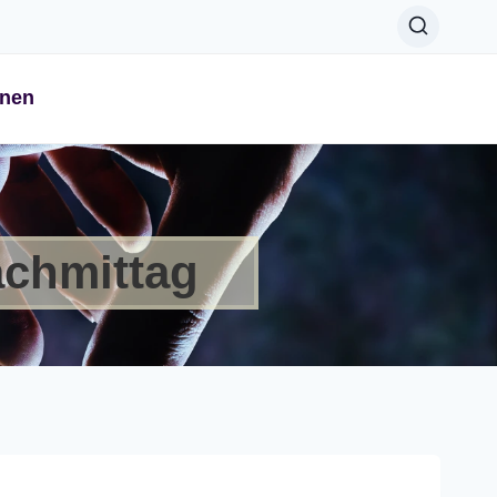
onen
achmittag