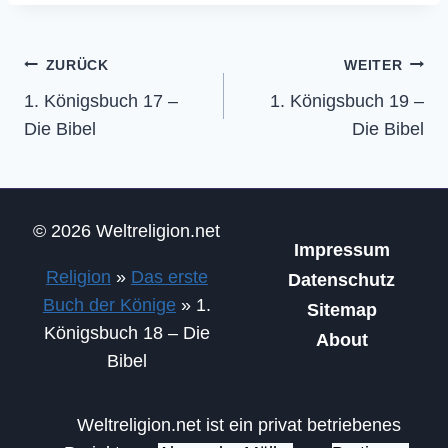
Beitragsnavigation
ZURÜCK
WEITER
1. Königsbuch 17 –
1. Königsbuch 19 –
Die Bibel
Die Bibel
© 2026 Weltreligion.net
Impressum
Religion
»
Das erste
Datenschutz
Buch der Könige
»
1.
Sitemap
Königsbuch 18 – Die
About
Bibel
Weltreligion.net ist ein privat betriebenes