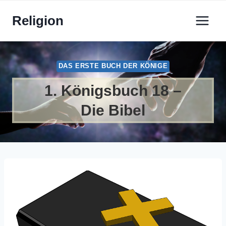
Zum
Religion
Inhalt
springen
DAS ERSTE BUCH DER KÖNIGE
1. Königsbuch 18 –
Die Bibel