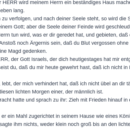
er HERR wird meinem Herrn ein beständiges Haus mach
Leben lang.
zu verfolgen, und nach deiner Seele steht, so wird die
em Gott; aber die Seele deiner Feinde wird geschleude
 tun wird, was er dir geredet hat, und gebieten, daß d
Anstoß noch Ärgernis sein, daß du Blut vergossen ohne U
eine Magd gedenken.
ERR, der Gott Israels, der dich heutigestages hat mir en
ist du, daß du mir heute gewehrt hast, daß ich nicht i
lebt, der mich verhindert hat, daß ich nicht übel an dir t
iesen lichten Morgen einer, der männlich ist.
cht hatte und sprach zu ihr: Zieh mit Frieden hinauf in
e er ein Mahl zugerichtet in seinem Hause wie eines Kön
 sagte ihm nichts, weder klein noch groß bis an den lich