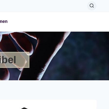
onen
ibel