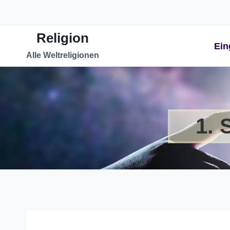
Zum
Inhalt
Religion
springen
Ein
Alle Weltreligionen
1. 