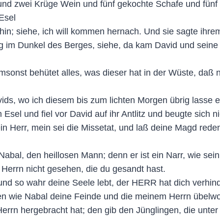
 und zwei Krüge Wein und fünf gekochte Schafe und fün
Esel
 hin; siehe, ich will kommen hernach. Und sie sagte ihr
og im Dunkel des Berges, siehe, da kam David und seine 
sonst behütet alles, was dieser hat in der Wüste, daß ni
s, wo ich diesem bis zum lichten Morgen übrig lasse ein
 Esel und fiel vor David auf ihr Antlitz und beugte sich n
in Herr, mein sei die Missetat, und laß deine Magd rede
abal, den heillosen Mann; denn er ist ein Narr, wie sein
Herrn nicht gesehen, die du gesandt hast.
nd so wahr deine Seele lebt, der HERR hat dich verhinde
en wie Nabal deine Feinde und die meinem Herrn übelwo
errn hergebracht hat; den gib den Jünglingen, die unte