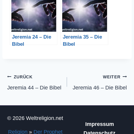
Jeremia 24 – Die
Jeremia 35 – Die
Bibel
Bibel
Beitragsnavigation
ZURÜCK
WEITER
Jeremia 44 – Die Bibel
Jeremia 46 – Die Bibel
© 2026 Weltreligion.net
Impressum
Religion
»
Der Prophet
Datenschutz