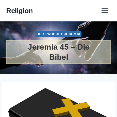
Zum
Religion
Inhalt
springen
DER PROPHET JEREMIA
Jeremia 45 – Die
Bibel