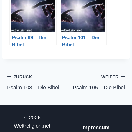
Psalm 69 – Die
Psalm 101 – Die
Bibel
Bibel
Beitragsnavigation
ZURÜCK
WEITER
Psalm 103 – Die Bibel
Psalm 105 – Die Bibel
© 2026
Weltreligion.net
Impressum