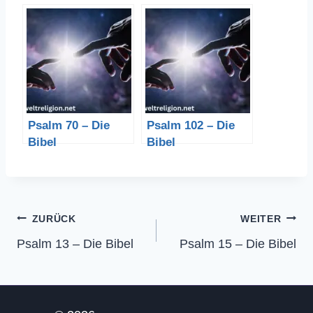
Psalm 70 – Die
Psalm 102 – Die
Bibel
Bibel
Beitragsnavigation
ZURÜCK
WEITER
Psalm 13 – Die Bibel
Psalm 15 – Die Bibel