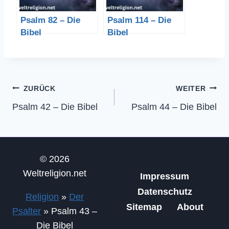
Psalm 82 – Die
Psalm 114 – Die
Bibel
Bibel
Beitragsnavigation
ZURÜCK
WEITER
Psalm 42 – Die Bibel
Psalm 44 – Die Bibel
© 2026
Weltreligion.net
Impressum
Datenschutz
Religion
»
Der
Sitemap
About
Psalter
»
Psalm 43 –
Die Bibel