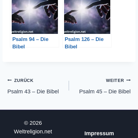
Psalm 94 – Die
Psalm 126 – Die
Bibel
Bibel
Beitragsnavigation
ZURÜCK
WEITER
Psalm 43 – Die Bibel
Psalm 45 – Die Bibel
© 2026
Weltreligion.net
Impressum