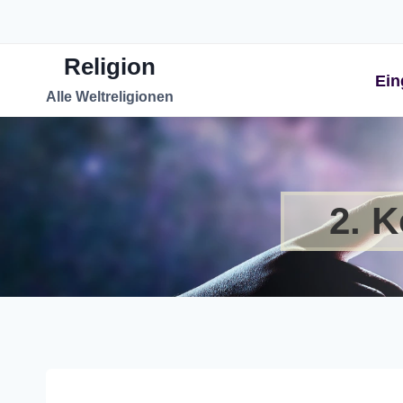
Zum
Inhalt
Religion
springen
Ein
Alle Weltreligionen
2. K