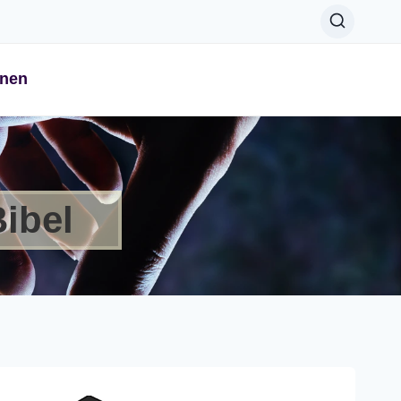
onen
Bibel