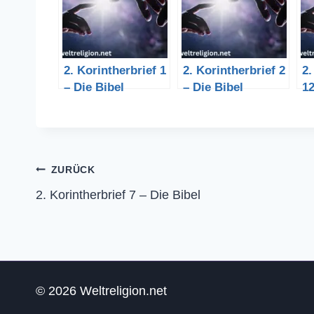
2. Korintherbrief 1
2. Korintherbrief 2
2.
– Die Bibel
– Die Bibel
12
Beitragsnavigation
ZURÜCK
2. Korintherbrief 7 – Die Bibel
© 2026 Weltreligion.net