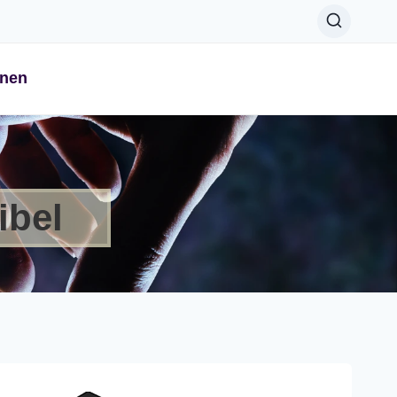
onen
ibel