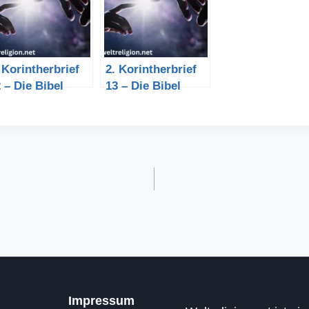
 Korintherbrief
2. Korintherbrief
 – Die Bibel
13 – Die Bibel
Impressum