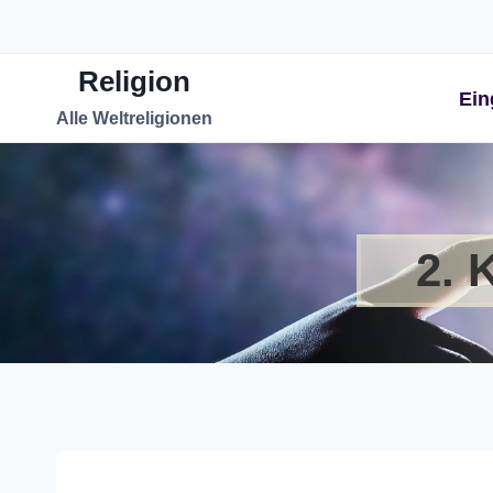
Zum
Inhalt
Religion
springen
Ein
Alle Weltreligionen
2. 