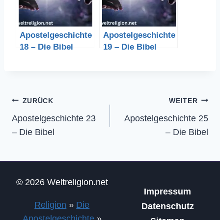
Apostelgeschichte
Apostelgeschichte
18 – Die Bibel
19 – Die Bibel
Beitragsnavigation
ZURÜCK
WEITER
Apostelgeschichte 23
Apostelgeschichte 25
– Die Bibel
– Die Bibel
© 2026 Weltreligion.net
Impressum
Religion
»
Die
Datenschutz
Apostelgeschichte
»