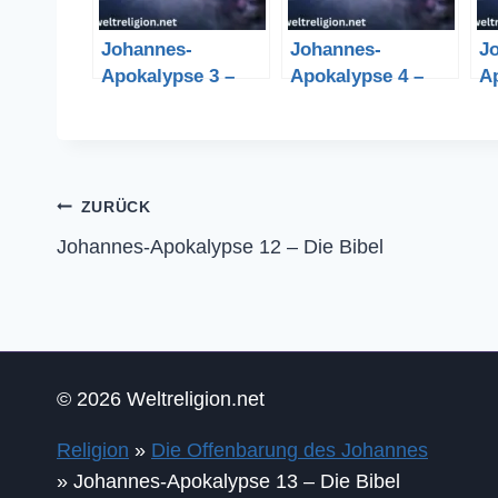
Johannes-
Johannes-
J
Apokalypse 3 –
Apokalypse 4 –
A
Die Bibel
Die Bibel
Di
Beitragsnavigation
ZURÜCK
Johannes-Apokalypse 12 – Die Bibel
© 2026 Weltreligion.net
Religion
»
Die Offenbarung des Johannes
»
Johannes-Apokalypse 13 – Die Bibel