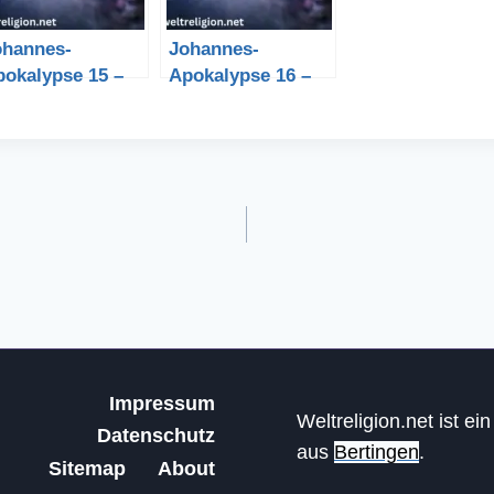
ohannes-
Johannes-
pokalypse 15 –
Apokalypse 16 –
e Bibel
Die Bibel
Impressum
Weltreligion.net ist ei
Datenschutz
aus
Bertingen
.
Sitemap
About