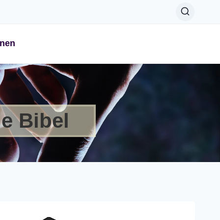
onen
e Bibel